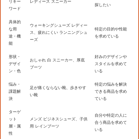
リキー
レディース スニーカー
探したい
ワード
具体的
ウォーキングシューズ レディー
な用
特定の目的や性能
ス、疲れにくい ランニングシュ
途・機
を求めている
ーズ
能
形状・
好みのデザインや
おしゃれ 白 スニーカー、厚底
デザイ
スタイルを求めて
ブーツ
ン・色
いる
悩み・
特定の悩みを解決
足が痛くならない靴、歩きやす
課題解
できる商品を求め
い靴
決
ている
ターゲ
自分や特定の人に
ット
メンズ ビジネスシューズ、子供
合う商品を求めて
層・属
用 レインブーツ
いる
性