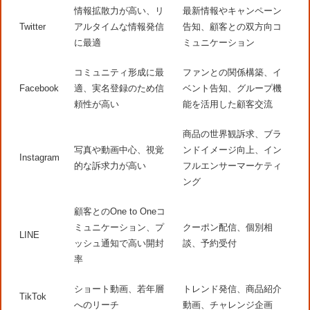
情報拡散力が高い、リ
最新情報やキャンペーン
Twitter
アルタイムな情報発信
告知、顧客との双方向コ
に最適
ミュニケーション
コミュニティ形成に最
ファンとの関係構築、イ
Facebook
適、実名登録のため信
ベント告知、グループ機
頼性が高い
能を活用した顧客交流
商品の世界観訴求、ブラ
写真や動画中心、視覚
ンドイメージ向上、イン
Instagram
的な訴求力が高い
フルエンサーマーケティ
ング
顧客とのOne to Oneコ
ミュニケーション、プ
クーポン配信、個別相
LINE
ッシュ通知で高い開封
談、予約受付
率
ショート動画、若年層
トレンド発信、商品紹介
TikTok
へのリーチ
動画、チャレンジ企画